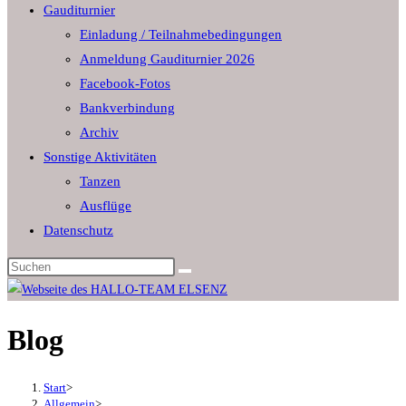
Gauditurnier
the
Einladung / Teilnahmebedingungen
search
Anmeldung Gauditurnier 2026
panel.
Facebook-Fotos
Bankverbindung
Archiv
Sonstige Aktivitäten
Tanzen
Ausflüge
Datenschutz
Diese
Website
durchsuchen
Blog
Start
>
Allgemein
>