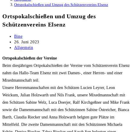
Ortspokalschießen und Umzug des Schützenvereins Elsenz
Ortspokalschießen und Umzug des
Schützenvereins Elsenz
Beitrags-
Bine
Autor:
Beitrag
26. Juni 2023
veröffentlicht:
Beitrags-
Allgemein
Kategorie:
Ortspokalschießen der Vereine
Beim diesjährigen Ortpokalschießen der Vereine vom Schützenverein Elsenz
nahm das Hallo-Team Elsenz mit zwei Damen-, einer Herren- und einer
Mixedmannschaft teil.
Unsere Herrenmannschaften mit den Schützen Lucien Leyrer, Leon
Weickum, Julian Holzwarth und Nils Frank, unsere Mixedmannschaft mit
den Schützen Sabine Welz, Luca Doerjer, Ralf Kirchgeßner und Mike Frank
sowie die Damenmannschaft mit den Schützinnen Sabine Östreicher, Bianca
Barth, Claudia Riecker und Anna Holzwarth belgten gute Plätze im
Mittelfeld. Die zweite Damenmannschaft mit den Schützinnen Michaela
Schön, Denise Riecker, Tabea Riecker und Sarah Sen belegten einen