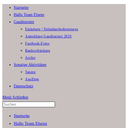
Zum
Startseite
Inhalt
Hallo Team Elsenz
springen
Gauditurnier
Einladung / Teilnahmebedingungen
Anmeldung Gauditurnier 2026
Facebook-Fotos
Bankverbindung
Archiv
Sonstige Aktivitäten
Tanzen
Ausflüge
Datenschutz
Menü
Schließen
Press
Escape
Startseite
to
Hallo Team Elsenz
close