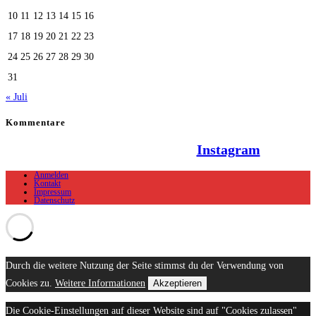
10
11
12
13
14
15
16
17
18
19
20
21
22
23
24
25
26
27
28
29
30
31
« Juli
Kommentare
Hallo Team Elsenz auf
Instagram
Anmelden
Kontakt
Impressum
Datenschutz
Durch die weitere Nutzung der Seite stimmst du der Verwendung von
Cookies zu.
Weitere Informationen
Akzeptieren
Die Cookie-Einstellungen auf dieser Website sind auf "Cookies zulassen"