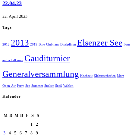
22.04.23
22. April 2023
Tags
2013
Elsenzer See
2012
2019
Bine
Clubhaus
Disziplinen
Four
Gauditurnier
and a half men
Generalversammlung
Hochzeit
Klabusterbärlen
März
Open-Air
Party
See
Sommer
Spalier
Spaß
Wahlen
Kalender
August 2026
M
D
M
D
F
S
S
1
2
3
4
5
6
7
8
9