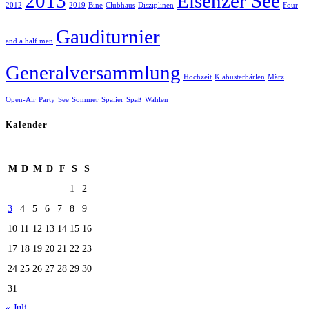
2013
Elsenzer See
2012
2019
Bine
Clubhaus
Disziplinen
Four
Gauditurnier
and a half men
Generalversammlung
Hochzeit
Klabusterbärlen
März
Open-Air
Party
See
Sommer
Spalier
Spaß
Wahlen
Kalender
August 2026
M
D
M
D
F
S
S
1
2
3
4
5
6
7
8
9
10
11
12
13
14
15
16
17
18
19
20
21
22
23
24
25
26
27
28
29
30
31
« Juli