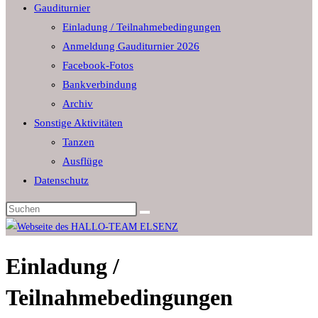
Gauditurnier
the
Einladung / Teilnahmebedingungen
search
Anmeldung Gauditurnier 2026
panel.
Facebook-Fotos
Bankverbindung
Archiv
Sonstige Aktivitäten
Tanzen
Ausflüge
Datenschutz
Diese
Website
durchsuchen
Einladung /
Teilnahmebedingungen