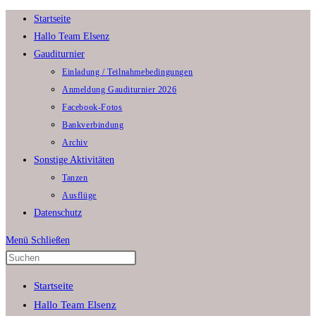
Zum
Startseite
Inhalt
Hallo Team Elsenz
springen
Gauditurnier
Einladung / Teilnahmebedingungen
Anmeldung Gauditurnier 2026
Facebook-Fotos
Bankverbindung
Archiv
Sonstige Aktivitäten
Tanzen
Ausflüge
Datenschutz
Menü
Schließen
Press
Escape
Startseite
to
Hallo Team Elsenz
close