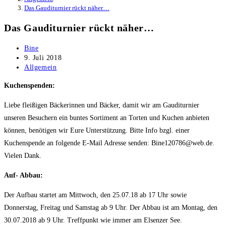
Das Gauditurnier rückt näher…
Das Gauditurnier rückt näher…
Beitrags-
Bine
Autor:
Beitrag
9. Juli 2018
veröffentlicht:
Beitrags-
Allgemein
Kategorie:
Kuchenspenden:
Liebe fleißigen Bäckerinnen und Bäcker, damit wir am Gauditurnier
unseren Besuchern ein buntes Sortiment an Torten und Kuchen anbieten
können, benötigen wir Eure Unterstützung. Bitte Info bzgl. einer
Kuchenspende an folgende E-Mail Adresse senden: Bine120786@web.de.
Vielen Dank.
Auf- Abbau:
Der Aufbau startet am Mittwoch, den 25.07.18 ab 17 Uhr sowie
Donnerstag, Freitag und Samstag ab 9 Uhr. Der Abbau ist am Montag, den
30.07.2018 ab 9 Uhr. Treffpunkt wie immer am Elsenzer See.