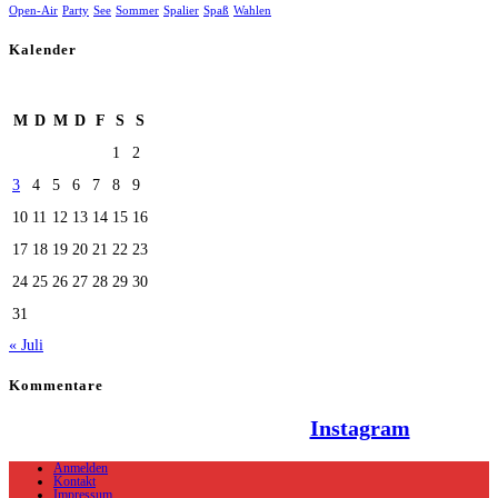
Open-Air
Party
See
Sommer
Spalier
Spaß
Wahlen
Kalender
August 2026
M
D
M
D
F
S
S
1
2
3
4
5
6
7
8
9
10
11
12
13
14
15
16
17
18
19
20
21
22
23
24
25
26
27
28
29
30
31
« Juli
Kommentare
Hallo Team Elsenz auf
Instagram
Anmelden
Kontakt
Impressum