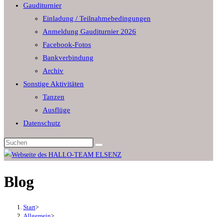
Gauditurnier
the
Einladung / Teilnahmebedingungen
search
Anmeldung Gauditurnier 2026
panel.
Facebook-Fotos
Bankverbindung
Archiv
Sonstige Aktivitäten
Tanzen
Ausflüge
Datenschutz
Diese
Website
durchsuchen
Blog
Start
>
Allgemein
>