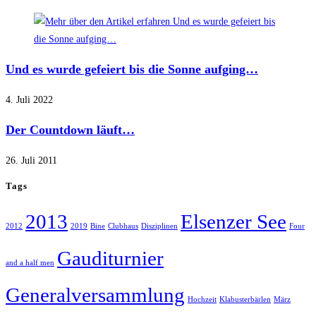
Und es wurde gefeiert bis die Sonne aufging…
4. Juli 2022
Der Countdown läuft…
26. Juli 2011
Tags
2013
Elsenzer See
2012
2019
Bine
Clubhaus
Disziplinen
Four
Gauditurnier
and a half men
Generalversammlung
Hochzeit
Klabusterbärlen
März