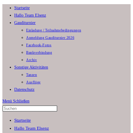
Zum
Startseite
Inhalt
Hallo Team Elsenz
springen
Gauditurnier
Einladung / Teilnahmebedingungen
Anmeldung Gauditurnier 2026
Facebook-Fotos
Bankverbindung
Archiv
Sonstige Aktivitäten
Tanzen
Ausflüge
Datenschutz
Menü
Schließen
Press
Escape
Startseite
to
Hallo Team Elsenz
close