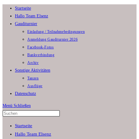
Zum
Startseite
Inhalt
Hallo Team Elsenz
springen
Gauditurnier
Einladung / Teilnahmebedingungen
Anmeldung Gauditurnier 2026
Facebook-Fotos
Bankverbindung
Archiv
Sonstige Aktivitäten
Tanzen
Ausflüge
Datenschutz
Menü
Schließen
Press
Escape
Startseite
to
Hallo Team Elsenz
close