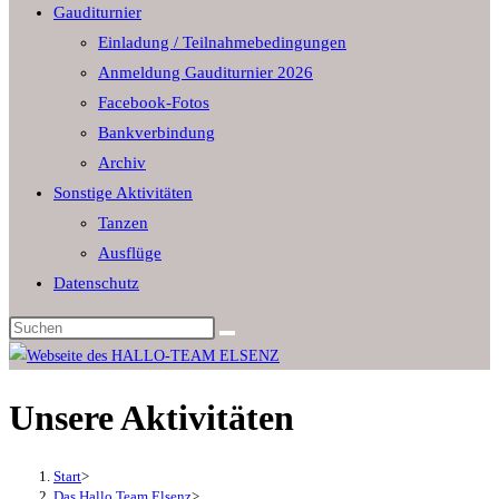
Gauditurnier
the
Einladung / Teilnahmebedingungen
search
Anmeldung Gauditurnier 2026
panel.
Facebook-Fotos
Bankverbindung
Archiv
Sonstige Aktivitäten
Tanzen
Ausflüge
Datenschutz
Diese
Website
durchsuchen
Unsere Aktivitäten
Start
>
Das Hallo Team Elsenz
>