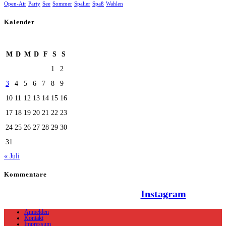
Open-Air
Party
See
Sommer
Spalier
Spaß
Wahlen
Kalender
August 2026
M
D
M
D
F
S
S
1
2
3
4
5
6
7
8
9
10
11
12
13
14
15
16
17
18
19
20
21
22
23
24
25
26
27
28
29
30
31
« Juli
Kommentare
Hallo Team Elsenz auf
Instagram
Anmelden
Kontakt
Impressum