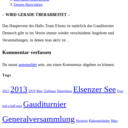
Unsere Aktivitäten
– WIRD GERADE ÜBERARBEITET –
Das Hauptevent des Hallo Team Elsenz ist natürlich das Gauditurnier.
Dennoch gibt es im Verein immer wieder verschiedene Angebote und
Veranstaltungen, in denen man aktiv ist…
Kommentar verfassen
Du musst
angemeldet
sein, um einen Kommentar abgeben zu können.
Tags
2013
Elsenzer See
2012
2019
Bine
Clubhaus
Disziplinen
Four
Gauditurnier
and a half men
Generalversammlung
Hochzeit
Klabusterbärlen
März