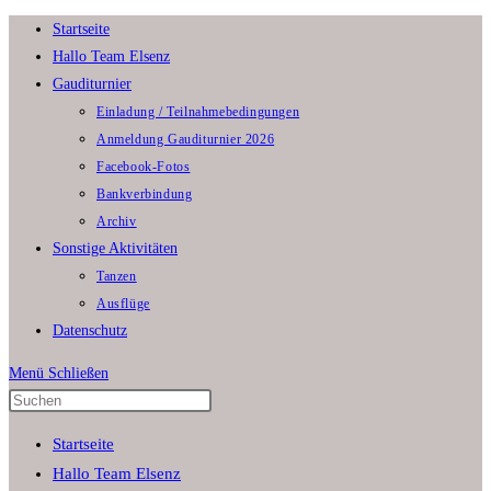
Zum
Startseite
Inhalt
Hallo Team Elsenz
springen
Gauditurnier
Einladung / Teilnahmebedingungen
Anmeldung Gauditurnier 2026
Facebook-Fotos
Bankverbindung
Archiv
Sonstige Aktivitäten
Tanzen
Ausflüge
Datenschutz
Menü
Schließen
Press
Escape
Startseite
to
Hallo Team Elsenz
close