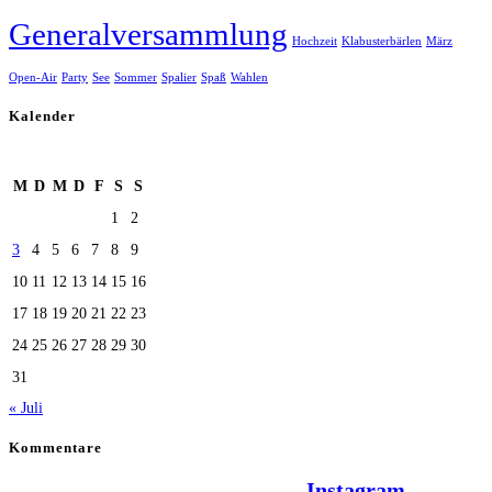
Generalversammlung
Hochzeit
Klabusterbärlen
März
Open-Air
Party
See
Sommer
Spalier
Spaß
Wahlen
Kalender
August 2026
M
D
M
D
F
S
S
1
2
3
4
5
6
7
8
9
10
11
12
13
14
15
16
17
18
19
20
21
22
23
24
25
26
27
28
29
30
31
« Juli
Kommentare
Hallo Team Elsenz auf
Instagram