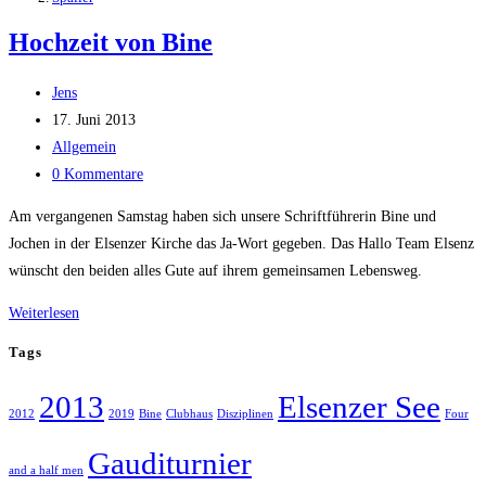
Hochzeit von Bine
Beitrags-
Jens
Autor:
Beitrag
17. Juni 2013
veröffentlicht:
Beitrags-
Allgemein
Kategorie:
Beitrags-
0 Kommentare
Kommentare:
Am vergangenen Samstag haben sich unsere Schriftführerin Bine und
Jochen in der Elsenzer Kirche das Ja-Wort gegeben. Das Hallo Team Elsenz
wünscht den beiden alles Gute auf ihrem gemeinsamen Lebensweg.
Hochzeit
Weiterlesen
von
Tags
Bine
2013
Elsenzer See
2012
2019
Bine
Clubhaus
Disziplinen
Four
Gauditurnier
and a half men