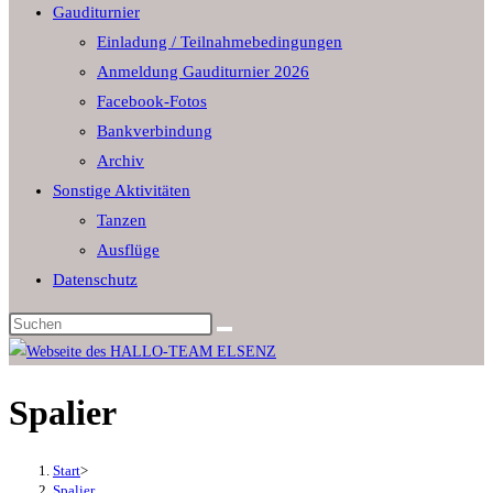
Gauditurnier
the
Einladung / Teilnahmebedingungen
search
Anmeldung Gauditurnier 2026
panel.
Facebook-Fotos
Bankverbindung
Archiv
Sonstige Aktivitäten
Tanzen
Ausflüge
Datenschutz
Diese
Website
durchsuchen
Spalier
Start
>
Spalier