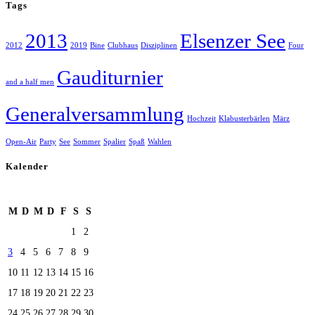
Tags
2013
Elsenzer See
2012
2019
Bine
Clubhaus
Disziplinen
Four
Gauditurnier
and a half men
Generalversammlung
Hochzeit
Klabusterbärlen
März
Open-Air
Party
See
Sommer
Spalier
Spaß
Wahlen
Kalender
August 2026
M
D
M
D
F
S
S
1
2
3
4
5
6
7
8
9
10
11
12
13
14
15
16
17
18
19
20
21
22
23
24
25
26
27
28
29
30