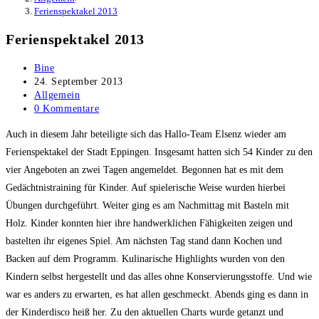
Ferienspektakel 2013
Ferienspektakel 2013
Beitrags-
Bine
Autor:
Beitrag
24. September 2013
veröffentlicht:
Beitrags-
Allgemein
Kategorie:
Beitrags-
0 Kommentare
Kommentare:
Auch in diesem Jahr beteiligte sich das Hallo-Team Elsenz wieder am
Ferienspektakel der Stadt Eppingen. Insgesamt hatten sich 54 Kinder zu den
vier Angeboten an zwei Tagen angemeldet. Begonnen hat es mit dem
Gedächtnistraining für Kinder. Auf spielerische Weise wurden hierbei
Übungen durchgeführt. Weiter ging es am Nachmittag mit Basteln mit
Holz. Kinder konnten hier ihre handwerklichen Fähigkeiten zeigen und
bastelten ihr eigenes Spiel. Am nächsten Tag stand dann Kochen und
Backen auf dem Programm. Kulinarische Highlights wurden von den
Kindern selbst hergestellt und das alles ohne Konservierungsstoffe. Und wie
war es anders zu erwarten, es hat allen geschmeckt. Abends ging es dann in
der Kinderdisco heiß her. Zu den aktuellen Charts wurde getanzt und