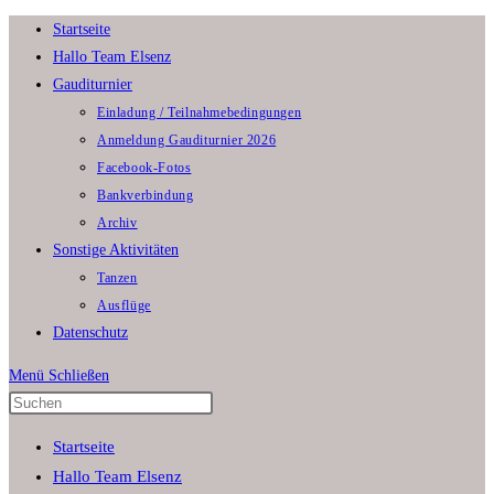
Zum
Startseite
Inhalt
Hallo Team Elsenz
springen
Gauditurnier
Einladung / Teilnahmebedingungen
Anmeldung Gauditurnier 2026
Facebook-Fotos
Bankverbindung
Archiv
Sonstige Aktivitäten
Tanzen
Ausflüge
Datenschutz
Menü
Schließen
Press
Escape
Startseite
to
Hallo Team Elsenz
close