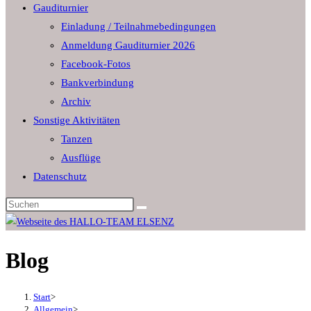
Gauditurnier
the
Einladung / Teilnahmebedingungen
search
Anmeldung Gauditurnier 2026
panel.
Facebook-Fotos
Bankverbindung
Archiv
Sonstige Aktivitäten
Tanzen
Ausflüge
Datenschutz
Diese
Website
durchsuchen
Blog
Start
>
Allgemein
>