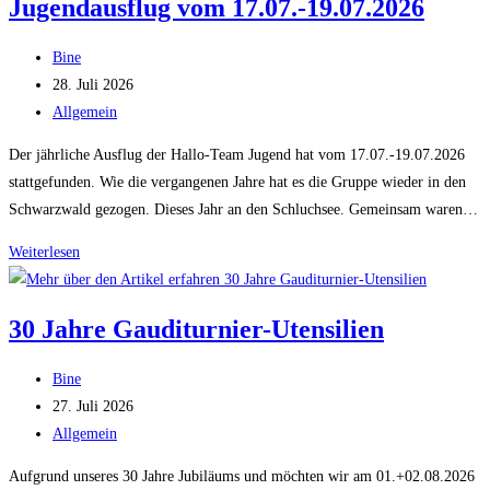
Jugendausflug vom 17.07.-19.07.2026
am
01.
Beitrags-
Bine
+
Autor:
Beitrag
28. Juli 2026
02.08.2026
veröffentlicht:
Beitrags-
Allgemein
–
Kategorie:
Wir
Der jährliche Ausflug der Hallo-Team Jugend hat vom 17.07.-19.07.2026
waren
stattgefunden. Wie die vergangenen Jahre hat es die Gruppe wieder in den
dabei…
Schwarzwald gezogen. Dieses Jahr an den Schluchsee. Gemeinsam waren…
Jugendausflug
Weiterlesen
vom
17.07.-19.07.2026
30 Jahre Gauditurnier-Utensilien
Beitrags-
Bine
Autor:
Beitrag
27. Juli 2026
veröffentlicht:
Beitrags-
Allgemein
Kategorie:
Aufgrund unseres 30 Jahre Jubiläums und möchten wir am 01.+02.08.2026