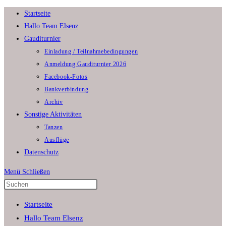
Zum
Startseite
Inhalt
Hallo Team Elsenz
springen
Gauditurnier
Einladung / Teilnahmebedingungen
Anmeldung Gauditurnier 2026
Facebook-Fotos
Bankverbindung
Archiv
Sonstige Aktivitäten
Tanzen
Ausflüge
Datenschutz
Menü
Schließen
Press
Escape
Startseite
to
Hallo Team Elsenz
close