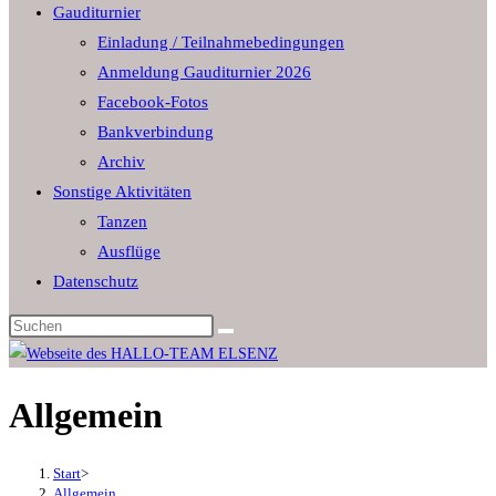
Gauditurnier
the
Einladung / Teilnahmebedingungen
search
Anmeldung Gauditurnier 2026
panel.
Facebook-Fotos
Bankverbindung
Archiv
Sonstige Aktivitäten
Tanzen
Ausflüge
Datenschutz
Diese
Website
durchsuchen
Allgemein
Start
>
Allgemein