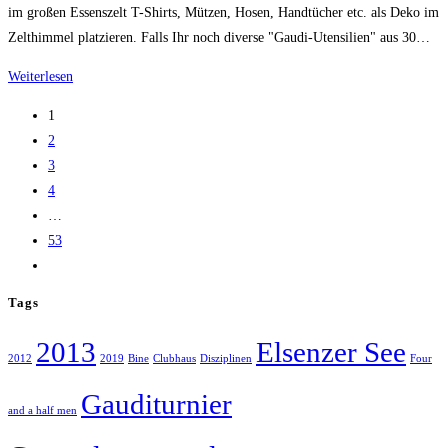
im großen Essenszelt T-Shirts, Mützen, Hosen, Handtücher etc. als Deko im
Zelthimmel platzieren. Falls Ihr noch diverse "Gaudi-Utensilien" aus 30…
30
Weiterlesen
Jahre
1
Gauditurnier-
2
Utensilien
3
4
…
53
Zur
nächsten
Tags
Seite
2013
Elsenzer See
2012
2019
Bine
Clubhaus
Disziplinen
Four
Gauditurnier
and a half men