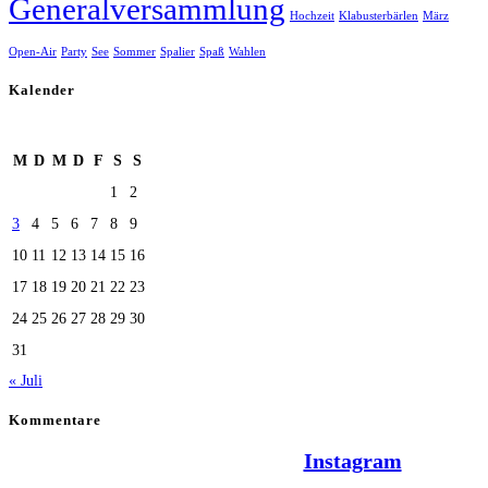
Generalversammlung
Hochzeit
Klabusterbärlen
März
Open-Air
Party
See
Sommer
Spalier
Spaß
Wahlen
Kalender
August 2026
M
D
M
D
F
S
S
1
2
3
4
5
6
7
8
9
10
11
12
13
14
15
16
17
18
19
20
21
22
23
24
25
26
27
28
29
30
31
« Juli
Kommentare
Hallo Team Elsenz auf
Instagram