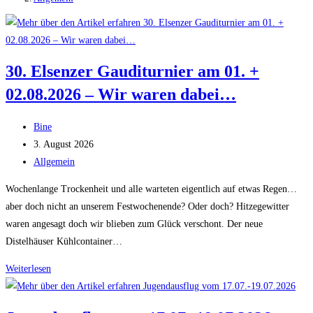
30. Elsenzer Gauditurnier am 01. +
02.08.2026 – Wir waren dabei…
Beitrags-
Bine
Autor:
Beitrag
3. August 2026
veröffentlicht:
Beitrags-
Allgemein
Kategorie:
Wochenlange Trockenheit und alle warteten eigentlich auf etwas Regen…
aber doch nicht an unserem Festwochenende? Oder doch? Hitzegewitter
waren angesagt doch wir blieben zum Glück verschont. Der neue
Distelhäuser Kühlcontainer…
30.
Weiterlesen
Elsenzer
Gauditurnier