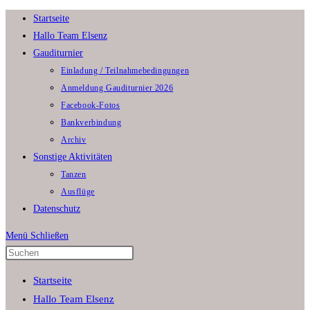
Zum
Startseite
Inhalt
Hallo Team Elsenz
springen
Gauditurnier
Einladung / Teilnahmebedingungen
Anmeldung Gauditurnier 2026
Facebook-Fotos
Bankverbindung
Archiv
Sonstige Aktivitäten
Tanzen
Ausflüge
Datenschutz
Menü
Schließen
Press
Escape
Startseite
to
Hallo Team Elsenz
close