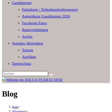
Gauditurnier
the
Einladung / Teilnahmebedingungen
search
Anmeldung Gauditurnier 2026
panel.
Facebook-Fotos
Bankverbindung
Archiv
Sonstige Aktivitäten
Tanzen
Ausflüge
Datenschutz
Diese
Website
durchsuchen
Blog
Start
>
Allgemein
>