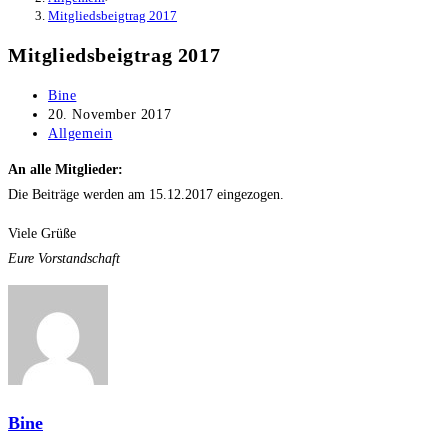
Mitgliedsbeigtrag 2017
Mitgliedsbeigtrag 2017
Beitrags-
Bine
Autor:
Beitrag
20. November 2017
veröffentlicht:
Beitrags-
Allgemein
Kategorie:
An alle Mitglieder:
Die Beiträge werden am 15.12.2017 eingezogen.
Viele Grüße
Eure Vorstandschaft
Bine