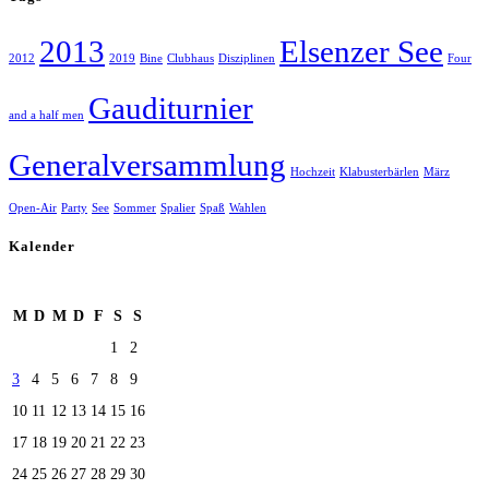
2013
Elsenzer See
2012
2019
Bine
Clubhaus
Disziplinen
Four
Gauditurnier
and a half men
Generalversammlung
Hochzeit
Klabusterbärlen
März
Open-Air
Party
See
Sommer
Spalier
Spaß
Wahlen
Kalender
August 2026
M
D
M
D
F
S
S
1
2
3
4
5
6
7
8
9
10
11
12
13
14
15
16
17
18
19
20
21
22
23
24
25
26
27
28
29
30