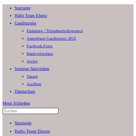
Zum
Startseite
Inhalt
Hallo Team Elsenz
springen
Gauditurnier
Einladung / Teilnahmebedingungen
Anmeldung Gauditurnier 2026
Facebook-Fotos
Bankverbindung
Archiv
Sonstige Aktivitäten
Tanzen
Ausflüge
Datenschutz
Menü
Schließen
Press
Escape
Startseite
to
Hallo Team Elsenz
close