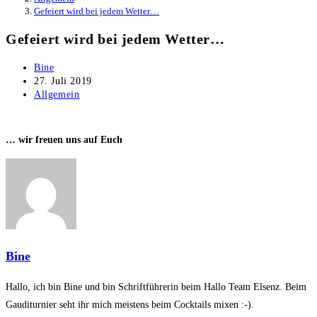
Gefeiert wird bei jedem Wetter…
Gefeiert wird bei jedem Wetter…
Beitrags-
Bine
Autor:
Beitrag
27. Juli 2019
veröffentlicht:
Beitrags-
Allgemein
Kategorie:
… wir freuen uns auf Euch
Bine
Hallo, ich bin Bine und bin Schriftführerin beim Hallo Team Elsenz. Beim
Gauditurnier seht ihr mich meistens beim Cocktails mixen :-).