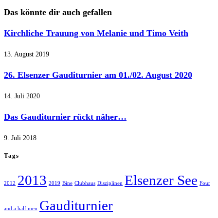
Das könnte dir auch gefallen
Kirchliche Trauung von Melanie und Timo Veith
13. August 2019
26. Elsenzer Gauditurnier am 01./02. August 2020
14. Juli 2020
Das Gauditurnier rückt näher…
9. Juli 2018
Tags
2013
Elsenzer See
2012
2019
Bine
Clubhaus
Disziplinen
Four
Gauditurnier
and a half men