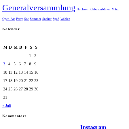
Generalversammlung
Hochzeit
Klabusterbärlen
März
Open-Air
Party
See
Sommer
Spalier
Spaß
Wahlen
Kalender
August 2026
M
D
M
D
F
S
S
1
2
3
4
5
6
7
8
9
10
11
12
13
14
15
16
17
18
19
20
21
22
23
24
25
26
27
28
29
30
31
« Juli
Kommentare
Hallo Team Elsenz auf
Instagram