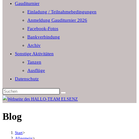
Gauditurnier
the
Einladung / Teilnahmebedingungen
search
Anmeldung Gauditurnier 2026
panel.
Facebook-Fotos
Bankverbindung
Archiv
Sonstige Aktivitäten
Tanzen
Ausflüge
Datenschutz
Diese
Website
durchsuchen
Blog
Start
>
Allgemein
>