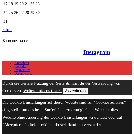
17
18
19
20
21
22
23
24
25
26
27
28
29
30
31
« Juli
Kommentare
Hallo Team Elsenz auf
Instagram
Anmelden
Kontakt
Impressum
Datenschutz
Durch die weitere Nutzung der Seite stimmst du der Verwendung von
Cookies zu.
Weitere Informationen
Akzeptieren
Die Cookie-Einstellungen auf dieser Website sind auf "Cookies zulassen"
eingestellt, um das beste Surferlebnis zu ermöglichen. Wenn du diese
Website ohne Änderung der Cookie-Einstellungen verwendest oder auf
"Akzeptieren" klickst, erklärst du sich damit einverstanden.