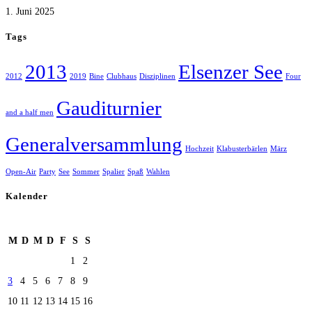
1. Juni 2025
Tags
2013
Elsenzer See
2012
2019
Bine
Clubhaus
Disziplinen
Four
Gauditurnier
and a half men
Generalversammlung
Hochzeit
Klabusterbärlen
März
Open-Air
Party
See
Sommer
Spalier
Spaß
Wahlen
Kalender
August 2026
M
D
M
D
F
S
S
1
2
3
4
5
6
7
8
9
10
11
12
13
14
15
16