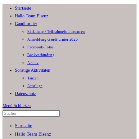
Zum
Startseite
Inhalt
Hallo Team Elsenz
springen
Gauditurnier
Einladung / Teilnahmebedingungen
Anmeldung Gauditurnier 2026
Facebook-Fotos
Bankverbindung
Archiv
Sonstige Aktivitäten
Tanzen
Ausflüge
Datenschutz
Menü
Schließen
Press
Escape
Startseite
to
Hallo Team Elsenz
close