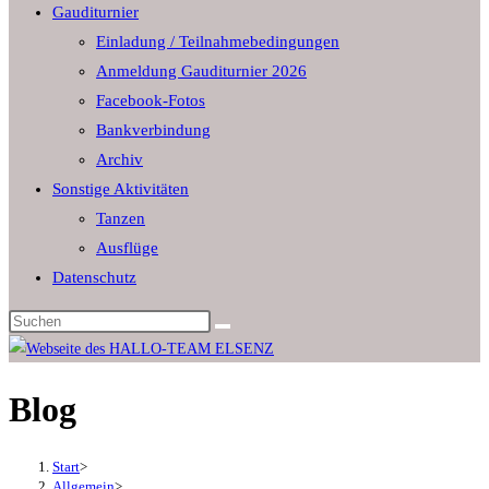
Gauditurnier
the
Einladung / Teilnahmebedingungen
search
Anmeldung Gauditurnier 2026
panel.
Facebook-Fotos
Bankverbindung
Archiv
Sonstige Aktivitäten
Tanzen
Ausflüge
Datenschutz
Diese
Website
durchsuchen
Blog
Start
>
Allgemein
>