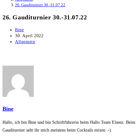
26. Gauditurnier 30.-31.07.22
26. Gauditurnier 30.-31.07.22
Beitrags-
Bine
Autor:
Beitrag
30. April 2022
veröffentlicht:
Beitrags-
Allgemein
Kategorie:
Bine
Hallo, ich bin Bine und bin Schriftführerin beim Hallo Team Elsenz. Beim
Gauditurnier seht ihr mich meistens beim Cocktails mixen :-).