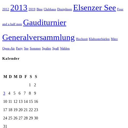
2013
Elsenzer See
2012
2019
Bine
Clubhaus
Disziplinen
Four
Gauditurnier
and a half men
Generalversammlung
Hochzeit
Klabusterbärlen
März
Open-Air
Party
See
Sommer
Spalier
Spaß
Wahlen
Kalender
August 2026
M
D
M
D
F
S
S
1
2
3
4
5
6
7
8
9
10
11
12
13
14
15
16
17
18
19
20
21
22
23
24
25
26
27
28
29
30
31