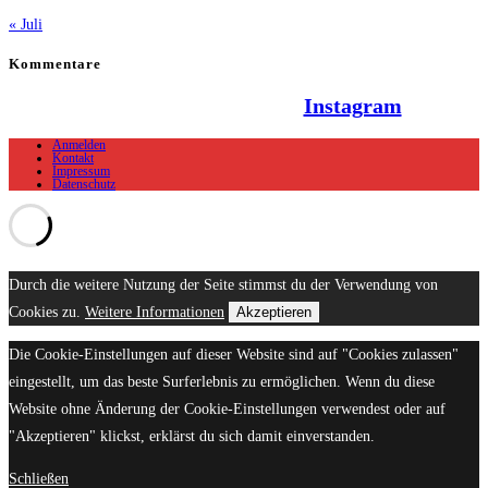
« Juli
Kommentare
Hallo Team Elsenz auf
Instagram
Anmelden
Kontakt
Impressum
Datenschutz
Durch die weitere Nutzung der Seite stimmst du der Verwendung von
Cookies zu.
Weitere Informationen
Akzeptieren
Die Cookie-Einstellungen auf dieser Website sind auf "Cookies zulassen"
eingestellt, um das beste Surferlebnis zu ermöglichen. Wenn du diese
Website ohne Änderung der Cookie-Einstellungen verwendest oder auf
"Akzeptieren" klickst, erklärst du sich damit einverstanden.
Schließen