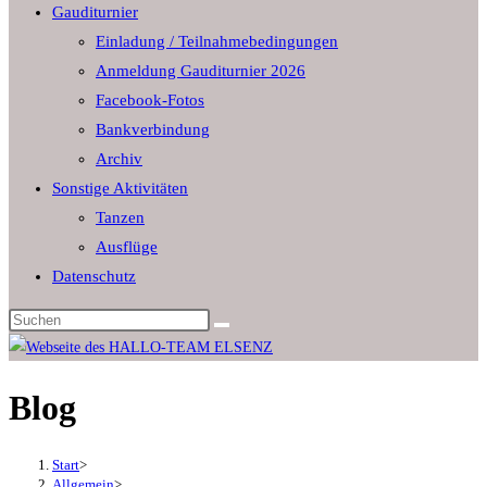
Gauditurnier
the
Einladung / Teilnahmebedingungen
search
Anmeldung Gauditurnier 2026
panel.
Facebook-Fotos
Bankverbindung
Archiv
Sonstige Aktivitäten
Tanzen
Ausflüge
Datenschutz
Diese
Website
durchsuchen
Blog
Start
>
Allgemein
>