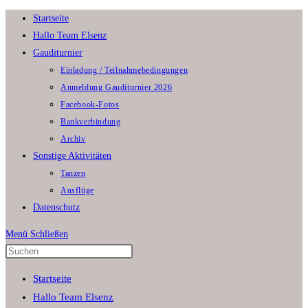
Zum
Startseite
Inhalt
Hallo Team Elsenz
springen
Gauditurnier
Einladung / Teilnahmebedingungen
Anmeldung Gauditurnier 2026
Facebook-Fotos
Bankverbindung
Archiv
Sonstige Aktivitäten
Tanzen
Ausflüge
Datenschutz
Menü
Schließen
Press
Escape
Startseite
to
Hallo Team Elsenz
close