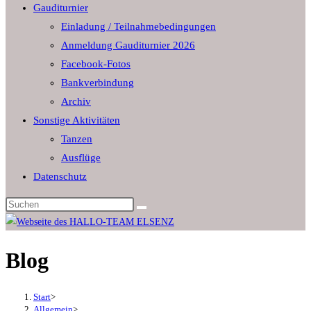
Gauditurnier
the
Einladung / Teilnahmebedingungen
search
Anmeldung Gauditurnier 2026
panel.
Facebook-Fotos
Bankverbindung
Archiv
Sonstige Aktivitäten
Tanzen
Ausflüge
Datenschutz
Diese
Website
durchsuchen
Blog
Start
>
Allgemein
>