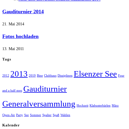
Gauditurnier 2014
21. Mai 2014
Fotos hochladen
13. Mai 2011
Tags
2013
Elsenzer See
2012
2019
Bine
Clubhaus
Disziplinen
Four
Gauditurnier
and a half men
Generalversammlung
Hochzeit
Klabusterbärlen
März
Open-Air
Party
See
Sommer
Spalier
Spaß
Wahlen
Kalender