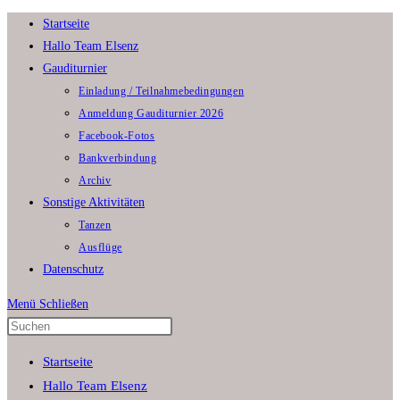
Zum
Startseite
Inhalt
Hallo Team Elsenz
springen
Gauditurnier
Einladung / Teilnahmebedingungen
Anmeldung Gauditurnier 2026
Facebook-Fotos
Bankverbindung
Archiv
Sonstige Aktivitäten
Tanzen
Ausflüge
Datenschutz
Menü
Schließen
Press
Escape
Startseite
to
Hallo Team Elsenz
close