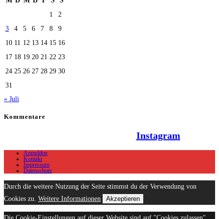
M
D
M
D
F
S
S
1
2
3
4
5
6
7
8
9
10
11
12
13
14
15
16
17
18
19
20
21
22
23
24
25
26
27
28
29
30
31
« Juli
Kommentare
Hallo Team Elsenz auf
Instagram
Anmelden
Kontakt
Impressum
Datenschutz
Durch die weitere Nutzung der Seite stimmst du der Verwendung von
Cookies zu.
Weitere Informationen
Akzeptieren
Die Cookie-Einstellungen auf dieser Website sind auf "Cookies zulassen"