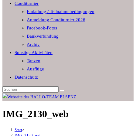
Gauditurnier
the
Einladung / Teilnahmebedingungen
search
Anmeldung Gauditurnier 2026
panel.
Facebook-Fotos
Bankverbindung
Archiv
Sonstige Aktivitäten
Tanzen
Ausflüge
Datenschutz
Diese
Website
durchsuchen
IMG_2130_web
Start
>
IMG_2130_web