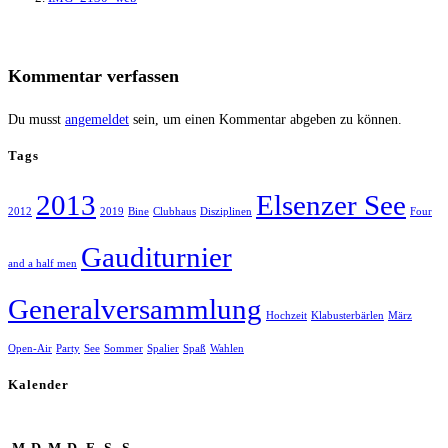
Kommentar verfassen
Du musst
angemeldet
sein, um einen Kommentar abgeben zu können.
Tags
2013
Elsenzer See
2012
2019
Bine
Clubhaus
Disziplinen
Four
Gauditurnier
and a half men
Generalversammlung
Hochzeit
Klabusterbärlen
März
Open-Air
Party
See
Sommer
Spalier
Spaß
Wahlen
Kalender
August 2026