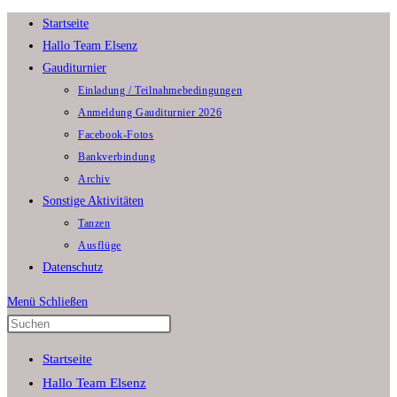
Zum
Startseite
Inhalt
Hallo Team Elsenz
springen
Gauditurnier
Einladung / Teilnahmebedingungen
Anmeldung Gauditurnier 2026
Facebook-Fotos
Bankverbindung
Archiv
Sonstige Aktivitäten
Tanzen
Ausflüge
Datenschutz
Menü
Schließen
Press
Escape
Startseite
to
Hallo Team Elsenz
close