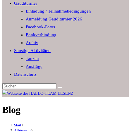
Gauditurnier
the
Einladung / Teilnahmebedingungen
search
Anmeldung Gauditurnier 2026
panel.
Facebook-Fotos
Bankverbindung
Archiv
Sonstige Aktivitäten
Tanzen
Ausflüge
Datenschutz
Diese
Website
durchsuchen
Blog
Start
>
Allgemein
>