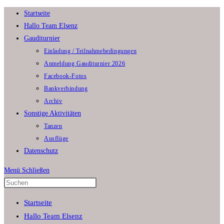
Zum
Startseite
Inhalt
Hallo Team Elsenz
springen
Gauditurnier
Einladung / Teilnahmebedingungen
Anmeldung Gauditurnier 2026
Facebook-Fotos
Bankverbindung
Archiv
Sonstige Aktivitäten
Tanzen
Ausflüge
Datenschutz
Menü
Schließen
Press
Escape
Startseite
to
Hallo Team Elsenz
close