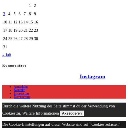
1
2
3
4
5
6
7
8
9
10
11
12
13
14
15
16
17
18
19
20
21
22
23
24
25
26
27
28
29
30
31
« Juli
Kommentare
Hallo Team Elsenz auf
Instagram
Anmelden
Kontakt
Impressum
Datenschutz
Durch die weitere Nutzung der Seite stimmst du der Verwendung von
Cookies zu.
Weitere Informationen
Akzeptieren
Die Cookie-Einstellungen auf dieser Website sind auf "Cookies zulassen"