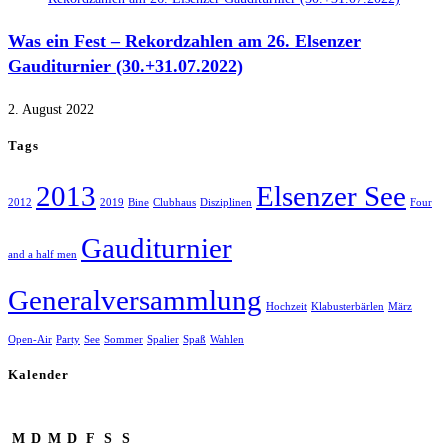
Was ein Fest – Rekordzahlen am 26. Elsenzer
Gauditurnier (30.+31.07.2022)
2. August 2022
Tags
2013
Elsenzer See
2012
2019
Bine
Clubhaus
Disziplinen
Four
Gauditurnier
and a half men
Generalversammlung
Hochzeit
Klabusterbärlen
März
Open-Air
Party
See
Sommer
Spalier
Spaß
Wahlen
Kalender
August 2026
M
D
M
D
F
S
S