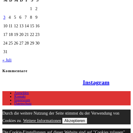
M
D
M
D
F
S
S
1
2
3
4
5
6
7
8
9
10
11
12
13
14
15
16
17
18
19
20
21
22
23
24
25
26
27
28
29
30
31
« Juli
Kommentare
Hallo Team Elsenz auf
Instagram
Anmelden
Kontakt
Impressum
Datenschutz
Durch die weitere Nutzung der Seite stimmst du der Verwendung von
Cookies zu.
Weitere Informationen
Akzeptieren
Die Cookie-Einstellungen auf dieser Website sind auf "Cookies zulassen"