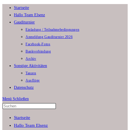
Zum
Startseite
Inhalt
Hallo Team Elsenz
springen
Gauditurnier
Einladung / Teilnahmebedingungen
Anmeldung Gauditurnier 2026
Facebook-Fotos
Bankverbindung
Archiv
Sonstige Aktivitäten
Tanzen
Ausflüge
Datenschutz
Menü
Schließen
Press
Escape
Startseite
to
Hallo Team Elsenz
close