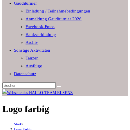
Gauditurnier
the
Einladung / Teilnahmebedingungen
search
Anmeldung Gauditurnier 2026
panel.
Facebook-Fotos
Bankverbindung
Archiv
Sonstige Aktivitäten
Tanzen
Ausflüge
Datenschutz
Diese
Website
durchsuchen
Logo farbig
Start
>
Logo farbig