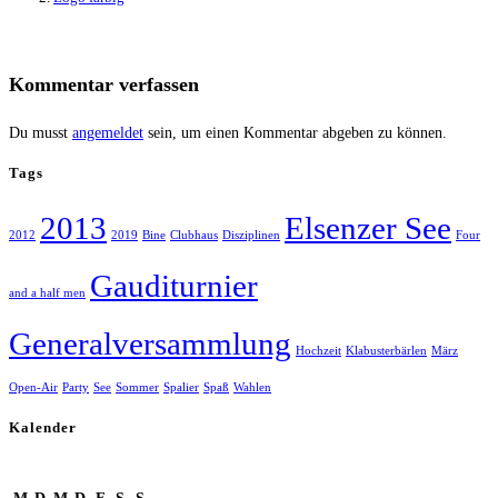
Kommentar verfassen
Du musst
angemeldet
sein, um einen Kommentar abgeben zu können.
Tags
2013
Elsenzer See
2012
2019
Bine
Clubhaus
Disziplinen
Four
Gauditurnier
and a half men
Generalversammlung
Hochzeit
Klabusterbärlen
März
Open-Air
Party
See
Sommer
Spalier
Spaß
Wahlen
Kalender
August 2026