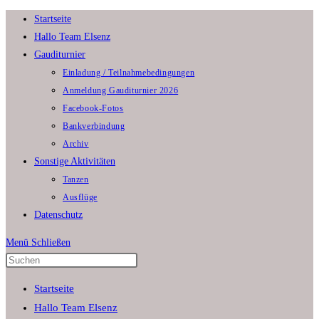
Zum
Startseite
Inhalt
Hallo Team Elsenz
springen
Gauditurnier
Einladung / Teilnahmebedingungen
Anmeldung Gauditurnier 2026
Facebook-Fotos
Bankverbindung
Archiv
Sonstige Aktivitäten
Tanzen
Ausflüge
Datenschutz
Menü
Schließen
Press
Escape
Startseite
to
Hallo Team Elsenz
close