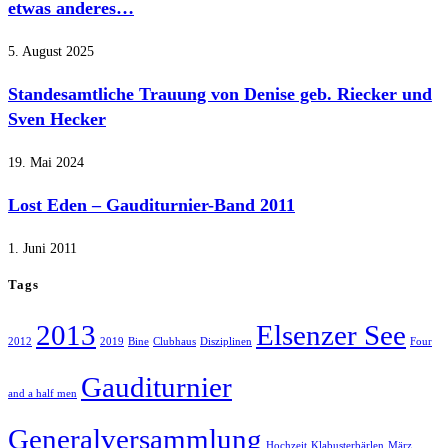
etwas anderes…
5. August 2025
Standesamtliche Trauung von Denise geb. Riecker und
Sven Hecker
19. Mai 2024
Lost Eden – Gauditurnier-Band 2011
1. Juni 2011
Tags
2013
Elsenzer See
2012
2019
Bine
Clubhaus
Disziplinen
Four
Gauditurnier
and a half men
Generalversammlung
Hochzeit
Klabusterbärlen
März