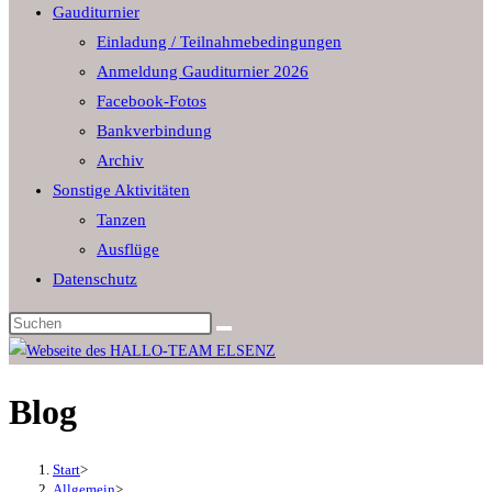
Gauditurnier
the
Einladung / Teilnahmebedingungen
search
Anmeldung Gauditurnier 2026
panel.
Facebook-Fotos
Bankverbindung
Archiv
Sonstige Aktivitäten
Tanzen
Ausflüge
Datenschutz
Diese
Website
durchsuchen
Blog
Start
>
Allgemein
>