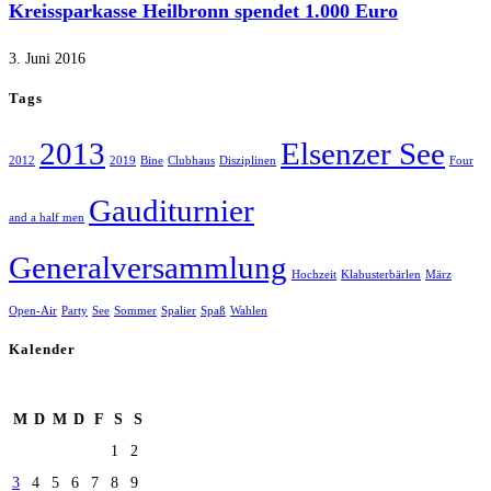
Kreissparkasse Heilbronn spendet 1.000 Euro
3. Juni 2016
Tags
2013
Elsenzer See
2012
2019
Bine
Clubhaus
Disziplinen
Four
Gauditurnier
and a half men
Generalversammlung
Hochzeit
Klabusterbärlen
März
Open-Air
Party
See
Sommer
Spalier
Spaß
Wahlen
Kalender
August 2026
M
D
M
D
F
S
S
1
2
3
4
5
6
7
8
9