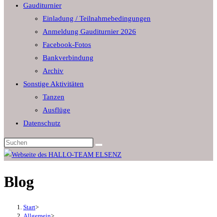
Gauditurnier
the
Einladung / Teilnahmebedingungen
search
Anmeldung Gauditurnier 2026
panel.
Facebook-Fotos
Bankverbindung
Archiv
Sonstige Aktivitäten
Tanzen
Ausflüge
Datenschutz
Diese
Website
durchsuchen
Blog
Start
>
Allgemein
>