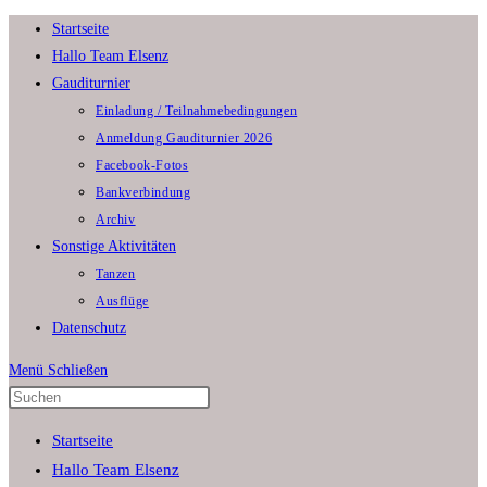
Zum
Startseite
Inhalt
Hallo Team Elsenz
springen
Gauditurnier
Einladung / Teilnahmebedingungen
Anmeldung Gauditurnier 2026
Facebook-Fotos
Bankverbindung
Archiv
Sonstige Aktivitäten
Tanzen
Ausflüge
Datenschutz
Menü
Schließen
Press
Escape
Startseite
to
Hallo Team Elsenz
close