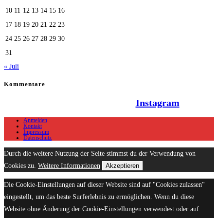
10
11
12
13
14
15
16
17
18
19
20
21
22
23
24
25
26
27
28
29
30
31
« Juli
Kommentare
Hallo Team Elsenz auf
Instagram
Anmelden
Kontakt
Impressum
Datenschutz
Durch die weitere Nutzung der Seite stimmst du der Verwendung von
Cookies zu.
Weitere Informationen
Akzeptieren
Die Cookie-Einstellungen auf dieser Website sind auf "Cookies zulassen"
eingestellt, um das beste Surferlebnis zu ermöglichen. Wenn du diese
Website ohne Änderung der Cookie-Einstellungen verwendest oder auf