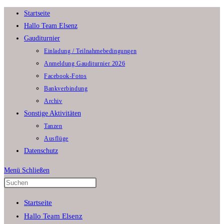
Zum
Startseite
Inhalt
Hallo Team Elsenz
springen
Gauditurnier
Einladung / Teilnahmebedingungen
Anmeldung Gauditurnier 2026
Facebook-Fotos
Bankverbindung
Archiv
Sonstige Aktivitäten
Tanzen
Ausflüge
Datenschutz
Menü
Schließen
Press
Escape
Startseite
to
Hallo Team Elsenz
close