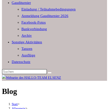
Gauditurnier
the
Einladung / Teilnahmebedingungen
search
Anmeldung Gauditurnier 2026
panel.
Facebook-Fotos
Bankverbindung
Archiv
Sonstige Aktivitäten
Tanzen
Ausflüge
Datenschutz
Diese
Website
durchsuchen
Blog
Start
>
Allgemein
>