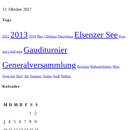
13. Oktober 2017
Tags
2013
Elsenzer See
2012
2019
Bine
Clubhaus
Disziplinen
Four
Gauditurnier
and a half men
Generalversammlung
Hochzeit
Klabusterbärlen
März
Open-Air
Party
See
Sommer
Spalier
Spaß
Wahlen
Kalender
August 2026
M
D
M
D
F
S
S
1
2
3
4
5
6
7
8
9