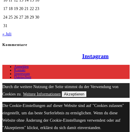
10
11
12
13
14
15
16
17
18
19
20
21
22
23
24
25
26
27
28
29
30
31
« Juli
Kommentare
Hallo Team Elsenz auf
Instagram
Anmelden
Kontakt
Impressum
Datenschutz
Durch die weitere Nutzung der Seite stimmst du der Verwendung von
Cookies zu.
Weitere Informationen
Akzeptieren
Die Cookie-Einstellungen auf dieser Website sind auf "Cookies zulassen"
eingestellt, um das beste Surferlebnis zu ermöglichen. Wenn du diese
Website ohne Änderung der Cookie-Einstellungen verwendest oder auf
"Akzeptieren" klickst, erklärst du sich damit einverstanden.